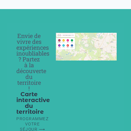
Envie de
vivre des
expériences
inoubliables
? Partez
à la
découverte
du
territoire
!
Carte
interactive
du
territoire
PROGRAMMEZ
VOTRE
SÉJOUR ⟶